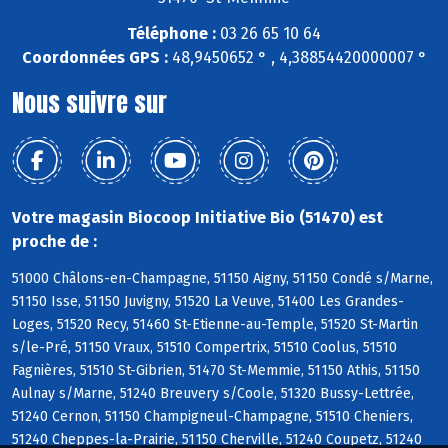
Téléphone :
03 26 65 10 64
Coordonnées GPS :
48,9450652 ° , 4,38854420000007 °
Nous suivre sur
Votre magasin Biocoop Initiative Bio (51470) est
proche de :
51000 Châlons-en-Champagne, 51150 Aigny, 51150 Condé s/Marne,
51150 Isse, 51150 Juvigny, 51520 La Veuve, 51400 Les Grandes-
Loges, 51520 Recy, 51460 St-Etienne-au-Temple, 51520 St-Martin
s/le-Pré, 51150 Vraux, 51510 Compertrix, 51510 Coolus, 51510
Fagnières, 51510 St-Gibrien, 51470 St-Memmie, 51150 Athis, 51150
Aulnay s/Marne, 51240 Breuvery s/Coole, 51320 Bussy-Lettrée,
51240 Cernon, 51150 Champigneul-Champagne, 51510 Cheniers,
51240 Cheppes-la-Prairie, 51150 Cherville, 51240 Coupetz, 51240