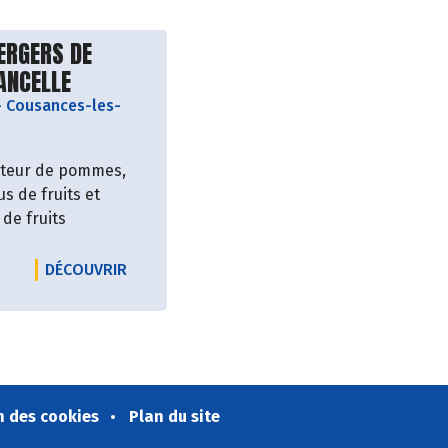
vrir le producteur
ERGERS DE
ANCELLE
-
Cousances-les-
teur de pommes,
jus de fruits et
de fruits
FERME DE L'ALSONTAINE
LE PRODUCTEUR LES VERGERS DE COUSANCE
DÉCOUVRIR
n des cookies
Plan du site