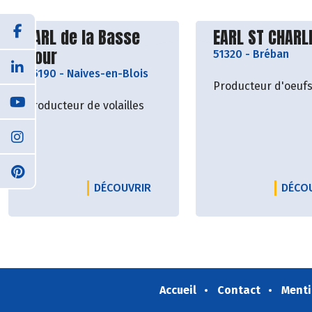
Découvrir le producteur
Découvrir le p
EARL de la Basse
EARL ST CHARL
Cour
51320
-
Bréban
55190
-
Naives-en-Blois
Producteur d'oeuf
Producteur de volailles
LE PRODUCTEUR EARL DE LA BA
DÉCOUVRIR
DÉCO
Accueil
Contact
Menti