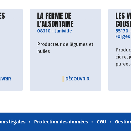
roducteur
Découvrir le producteur
Décou
ES
LA FERME DE
LES V
L'ALSONTAINE
COUS
08310
-
Juniville
55170
s
Forges
Producteur de légumes et
Produc
huiles
cidre, 
purées 
SSE COUR
LE PRODUCTEUR EARL ST CHARLES
LE PRODUCTEUR LA 
UVRIR
DÉCOUVRIR
ons légales
Protection des données
CGU
Gestio