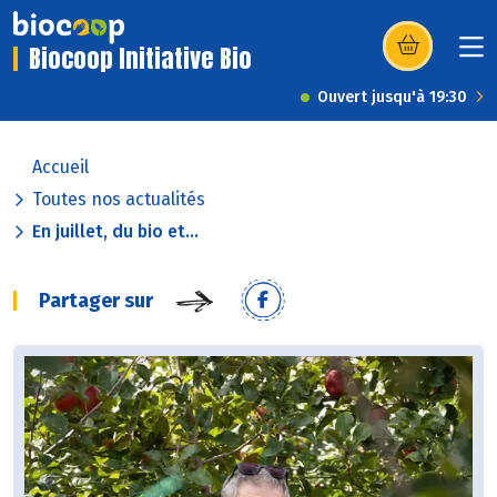
Biocoop Initiative Bio
(s’ouvre dans u
Ouvert jusqu'à 19:30
Accueil
Toutes nos actualités
En juillet, du bio et...
Partager sur