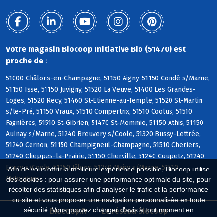
Votre magasin Biocoop Initiative Bio (51470) est
proche de :
51000 Châlons-en-Champagne, 51150 Aigny, 51150 Condé s/Marne,
51150 Isse, 51150 Juvigny, 51520 La Veuve, 51400 Les Grandes-
Loges, 51520 Recy, 51460 St-Etienne-au-Temple, 51520 St-Martin
s/le-Pré, 51150 Vraux, 51510 Compertrix, 51510 Coolus, 51510
Fagnières, 51510 St-Gibrien, 51470 St-Memmie, 51150 Athis, 51150
Aulnay s/Marne, 51240 Breuvery s/Coole, 51320 Bussy-Lettrée,
51240 Cernon, 51150 Champigneul-Champagne, 51510 Cheniers,
51240 Cheppes-la-Prairie, 51150 Cherville, 51240 Coupetz, 51240
Ecury s/Coole, 51150 Jâlons, 51240 Mairy s/Marne, 51510
Afin de vous offrir la meilleure expérience possible, Biocoop utilise
Matougues
des cookies : pour assurer une performance optimale du site, pour
récolter des statistiques afin d'analyser le trafic et la performance
du site et vous proposer une navigation personnalisée en toute
sécurité. Vous pouvez changer d'avis à tout moment en
Biocoop.fr
Le réseau Biocoop