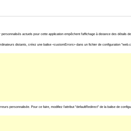
 personnalisés actuels pour cette application empêchent l'affichage à distance des détails de 
rdinateurs distants, créez une balise <customErrors> dans un fichier de configuration "web.con
urs personnalisée. Pour ce faire, modifiez l'attribut "defaultRedirect" de la balise de config