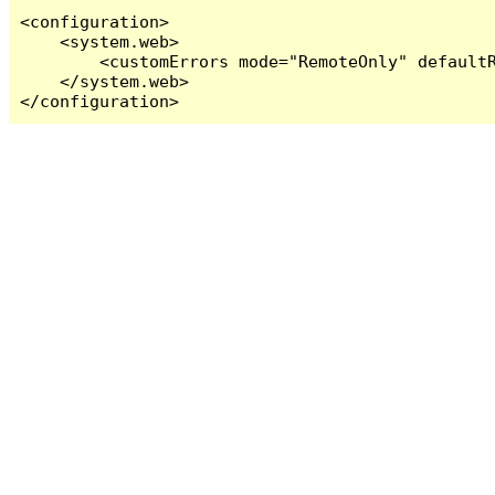
<configuration>

    <system.web>

        <customErrors mode="RemoteOnly" defaultR
    </system.web>

</configuration>