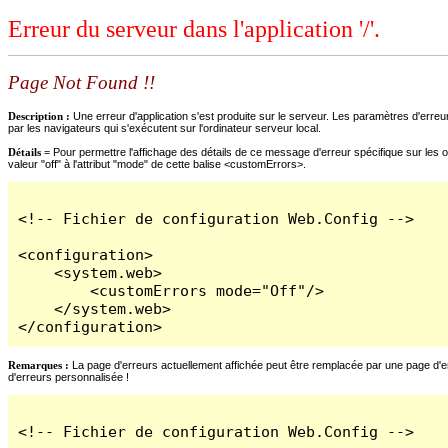
Erreur du serveur dans l'application '/'.
Page Not Found !!
Description :
Une erreur d'application s'est produite sur le serveur. Les paramètres d'erreur
par les navigateurs qui s'exécutent sur l'ordinateur serveur local.
Détails =
Pour permettre l'affichage des détails de ce message d'erreur spécifique sur les o
valeur "off" à l'attribut "mode" de cette balise <customErrors>.
<!-- Fichier de configuration Web.Config -->

<configuration>

    <system.web>

        <customErrors mode="Off"/>

    </system.web>

</configuration>
Remarques :
La page d'erreurs actuellement affichée peut être remplacée par une page d'erre
d'erreurs personnalisée !
<!-- Fichier de configuration Web.Config -->
