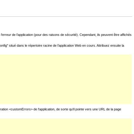
l'erreur de l'application (pour des raisons de sécurité). Cependant, ils peuvent être affichés
fig" situé dans le répertoire racine de l'application Web en cours. Attribuez ensuite la
uration <customErrors> de l'application, de sorte qu'il pointe vers une URL de la page