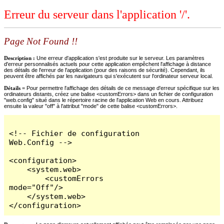
Erreur du serveur dans l'application '/'.
Page Not Found !!
Description :
Une erreur d'application s'est produite sur le serveur. Les paramètres
d'erreur personnalisés actuels pour cette application empêchent l'affichage à distance
des détails de l'erreur de l'application (pour des raisons de sécurité). Cependant, ils
peuvent être affichés par les navigateurs qui s'exécutent sur l'ordinateur serveur local.
Détails =
Pour permettre l'affichage des détails de ce message d'erreur spécifique sur les
ordinateurs distants, créez une balise <customErrors> dans un fichier de configuration
"web.config" situé dans le répertoire racine de l'application Web en cours. Attribuez
ensuite la valeur "off" à l'attribut "mode" de cette balise <customErrors>.
<!-- Fichier de configuration 
Web.Config -->

<configuration>

    <system.web>

        <customErrors 
mode="Off"/>

    </system.web>

</configuration>