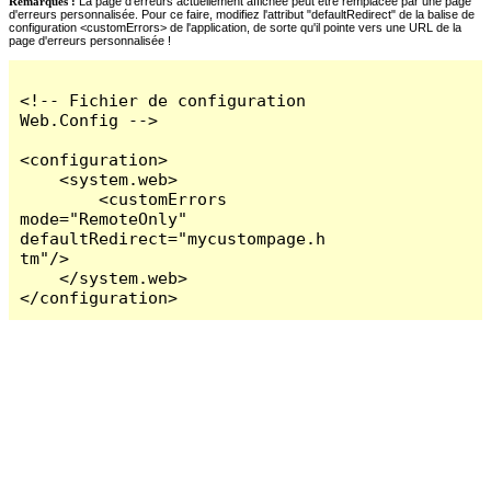
Remarques :
La page d'erreurs actuellement affichée peut être remplacée par une page
d'erreurs personnalisée. Pour ce faire, modifiez l'attribut "defaultRedirect" de la balise de
configuration <customErrors> de l'application, de sorte qu'il pointe vers une URL de la
page d'erreurs personnalisée !
<!-- Fichier de configuration 
Web.Config -->

<configuration>

    <system.web>

        <customErrors 
mode="RemoteOnly" 
defaultRedirect="mycustompage.h
tm"/>

    </system.web>

</configuration>