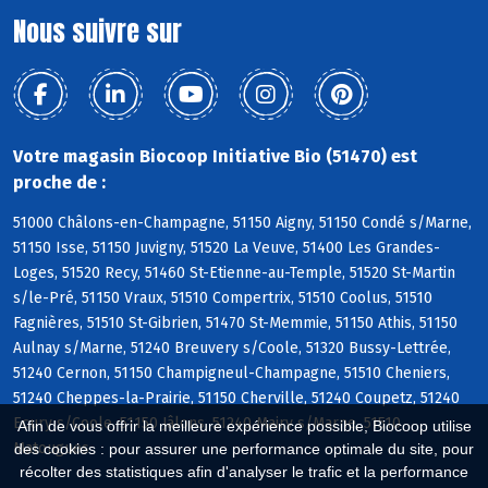
Nous suivre sur
Votre magasin Biocoop Initiative Bio (51470) est
proche de :
51000 Châlons-en-Champagne, 51150 Aigny, 51150 Condé s/Marne,
51150 Isse, 51150 Juvigny, 51520 La Veuve, 51400 Les Grandes-
Loges, 51520 Recy, 51460 St-Etienne-au-Temple, 51520 St-Martin
s/le-Pré, 51150 Vraux, 51510 Compertrix, 51510 Coolus, 51510
Fagnières, 51510 St-Gibrien, 51470 St-Memmie, 51150 Athis, 51150
Aulnay s/Marne, 51240 Breuvery s/Coole, 51320 Bussy-Lettrée,
51240 Cernon, 51150 Champigneul-Champagne, 51510 Cheniers,
51240 Cheppes-la-Prairie, 51150 Cherville, 51240 Coupetz, 51240
Ecury s/Coole, 51150 Jâlons, 51240 Mairy s/Marne, 51510
Afin de vous offrir la meilleure expérience possible, Biocoop utilise
Matougues
des cookies : pour assurer une performance optimale du site, pour
récolter des statistiques afin d'analyser le trafic et la performance