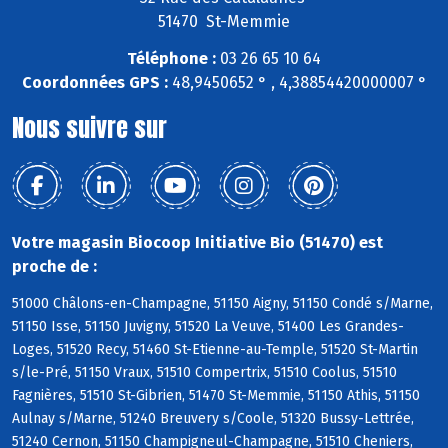
51470 St-Memmie
Téléphone :
03 26 65 10 64
Coordonnées GPS :
48,9450652 ° , 4,38854420000007 °
Nous suivre sur
Votre magasin Biocoop Initiative Bio (51470) est
proche de :
51000 Châlons-en-Champagne, 51150 Aigny, 51150 Condé s/Marne,
51150 Isse, 51150 Juvigny, 51520 La Veuve, 51400 Les Grandes-
Loges, 51520 Recy, 51460 St-Etienne-au-Temple, 51520 St-Martin
s/le-Pré, 51150 Vraux, 51510 Compertrix, 51510 Coolus, 51510
Fagnières, 51510 St-Gibrien, 51470 St-Memmie, 51150 Athis, 51150
Aulnay s/Marne, 51240 Breuvery s/Coole, 51320 Bussy-Lettrée,
51240 Cernon, 51150 Champigneul-Champagne, 51510 Cheniers,