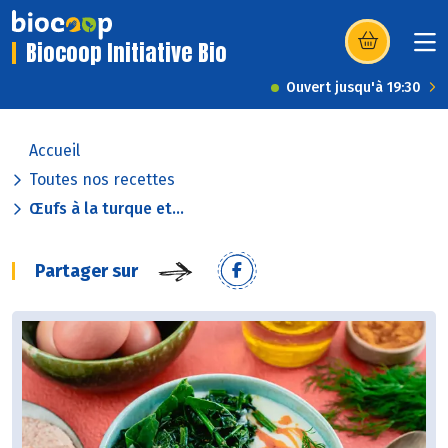
Biocoop Initiative Bio
(s’ouvre dans u
Ouvert jusqu'à 19:30
Accueil
Toutes nos recettes
Œufs à la turque et...
Partager sur