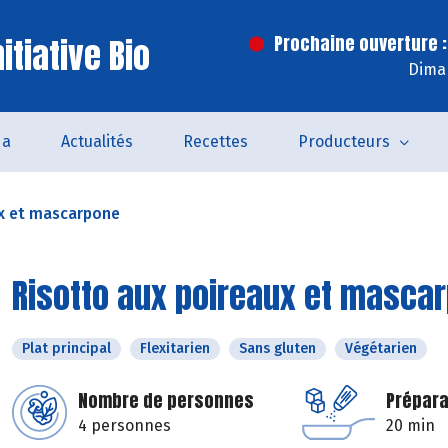
itiative Bio
Prochaine ouverture :
Dima
da
Actualités
Recettes
Producteurs
ux et mascarpone
Risotto aux poireaux et masca
Plat principal
Flexitarien
Sans gluten
Végétarien
Nombre de personnes
Prépara
4 personnes
20 min