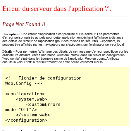
Erreur du serveur dans l'application '/'.
Page Not Found !!
Description :
Une erreur d'application s'est produite sur le serveur. Les paramètres
d'erreur personnalisés actuels pour cette application empêchent l'affichage à distance
des détails de l'erreur de l'application (pour des raisons de sécurité). Cependant, ils
peuvent être affichés par les navigateurs qui s'exécutent sur l'ordinateur serveur local.
Détails =
Pour permettre l'affichage des détails de ce message d'erreur spécifique sur les
ordinateurs distants, créez une balise <customErrors> dans un fichier de configuration
"web.config" situé dans le répertoire racine de l'application Web en cours. Attribuez
ensuite la valeur "off" à l'attribut "mode" de cette balise <customErrors>.
<!-- Fichier de configuration 
Web.Config -->

<configuration>

    <system.web>

        <customErrors 
mode="Off"/>

    </system.web>

</configuration>