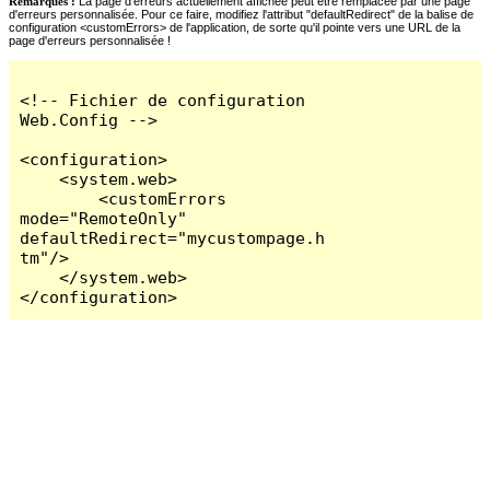
Remarques :
La page d'erreurs actuellement affichée peut être remplacée par une page
d'erreurs personnalisée. Pour ce faire, modifiez l'attribut "defaultRedirect" de la balise de
configuration <customErrors> de l'application, de sorte qu'il pointe vers une URL de la
page d'erreurs personnalisée !
<!-- Fichier de configuration 
Web.Config -->

<configuration>

    <system.web>

        <customErrors 
mode="RemoteOnly" 
defaultRedirect="mycustompage.h
tm"/>

    </system.web>

</configuration>