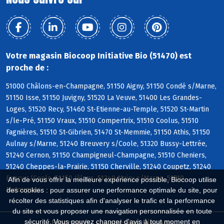
Votre magasin Biocoop Initiative Bio (51470) est
proche de :
51000 Châlons-en-Champagne, 51150 Aigny, 51150 Condé s/Marne,
51150 Isse, 51150 Juvigny, 51520 La Veuve, 51400 Les Grandes-
Loges, 51520 Recy, 51460 St-Etienne-au-Temple, 51520 St-Martin
s/le-Pré, 51150 Vraux, 51510 Compertrix, 51510 Coolus, 51510
Fagnières, 51510 St-Gibrien, 51470 St-Memmie, 51150 Athis, 51150
Aulnay s/Marne, 51240 Breuvery s/Coole, 51320 Bussy-Lettrée,
51240 Cernon, 51150 Champigneul-Champagne, 51510 Cheniers,
51240 Cheppes-la-Prairie, 51150 Cherville, 51240 Coupetz, 51240
Ecury s/Coole, 51150 Jâlons, 51240 Mairy s/Marne, 51510
Afin de vous offrir la meilleure expérience possible, Biocoop utilise
Matougues
des cookies : pour assurer une performance optimale du site, pour
récolter des statistiques afin d'analyser le trafic et la performance
du site et vous proposer une navigation personnalisée en toute
sécurité. Vous pouvez changer d'avis à tout moment en
Biocoop.fr
Le réseau Biocoop