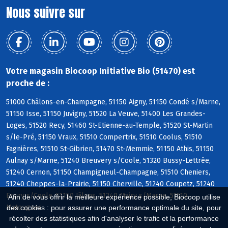
Nous suivre sur
Votre magasin Biocoop Initiative Bio (51470) est
proche de :
51000 Châlons-en-Champagne, 51150 Aigny, 51150 Condé s/Marne,
51150 Isse, 51150 Juvigny, 51520 La Veuve, 51400 Les Grandes-
Loges, 51520 Recy, 51460 St-Etienne-au-Temple, 51520 St-Martin
s/le-Pré, 51150 Vraux, 51510 Compertrix, 51510 Coolus, 51510
Fagnières, 51510 St-Gibrien, 51470 St-Memmie, 51150 Athis, 51150
Aulnay s/Marne, 51240 Breuvery s/Coole, 51320 Bussy-Lettrée,
51240 Cernon, 51150 Champigneul-Champagne, 51510 Cheniers,
51240 Cheppes-la-Prairie, 51150 Cherville, 51240 Coupetz, 51240
Ecury s/Coole, 51150 Jâlons, 51240 Mairy s/Marne, 51510
Afin de vous offrir la meilleure expérience possible, Biocoop utilise
Matougues
des cookies : pour assurer une performance optimale du site, pour
récolter des statistiques afin d'analyser le trafic et la performance