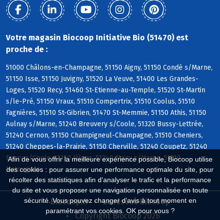
Votre magasin Biocoop Initiative Bio (51470) est
proche de :
51000 Châlons-en-Champagne, 51150 Aigny, 51150 Condé s/Marne,
51150 Isse, 51150 Juvigny, 51520 La Veuve, 51400 Les Grandes-
Loges, 51520 Recy, 51460 St-Etienne-au-Temple, 51520 St-Martin
s/le-Pré, 51150 Vraux, 51510 Compertrix, 51510 Coolus, 51510
Fagnières, 51510 St-Gibrien, 51470 St-Memmie, 51150 Athis, 51150
Aulnay s/Marne, 51240 Breuvery s/Coole, 51320 Bussy-Lettrée,
51240 Cernon, 51150 Champigneul-Champagne, 51510 Cheniers,
51240 Cheppes-la-Prairie, 51150 Cherville, 51240 Coupetz, 51240
Ecury s/Coole, 51150 Jâlons, 51240 Mairy s/Marne, 51510
Afin de vous offrir la meilleure expérience possible, Biocoop utilise
Matougues
des cookies : pour assurer une performance optimale du site, pour
récolter des statistiques afin d'analyser le trafic et la performance
du site et vous proposer une navigation personnalisée en toute
sécurité. Vous pouvez changer d'avis à tout moment en
Biocoop.fr
Le réseau Biocoop
paramétrant vos cookies. OK pour vous ?
Copyright Biocoop 2026