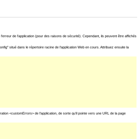
l'erreur de l'application (pour des raisons de sécurité). Cependant, ils peuvent être affichés
fig" situé dans le répertoire racine de l'application Web en cours. Attribuez ensuite la
uration <customErrors> de l'application, de sorte qu'il pointe vers une URL de la page