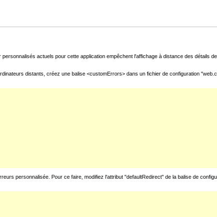
 personnalisés actuels pour cette application empêchent l'affichage à distance des détails de 
rdinateurs distants, créez une balise <customErrors> dans un fichier de configuration "web.con
urs personnalisée. Pour ce faire, modifiez l'attribut "defaultRedirect" de la balise de config