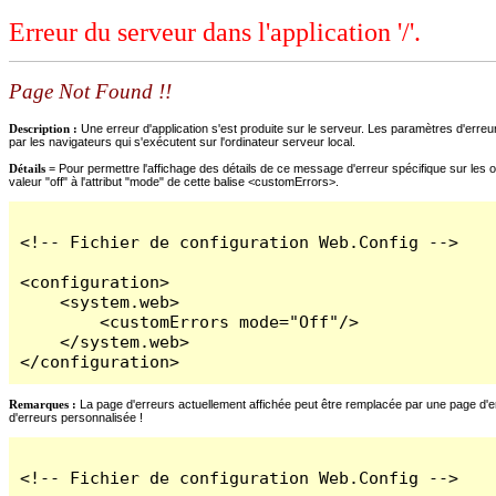
Erreur du serveur dans l'application '/'.
Page Not Found !!
Description :
Une erreur d'application s'est produite sur le serveur. Les paramètres d'erreur
par les navigateurs qui s'exécutent sur l'ordinateur serveur local.
Détails =
Pour permettre l'affichage des détails de ce message d'erreur spécifique sur les o
valeur "off" à l'attribut "mode" de cette balise <customErrors>.
<!-- Fichier de configuration Web.Config -->

<configuration>

    <system.web>

        <customErrors mode="Off"/>

    </system.web>

</configuration>
Remarques :
La page d'erreurs actuellement affichée peut être remplacée par une page d'erre
d'erreurs personnalisée !
<!-- Fichier de configuration Web.Config -->
