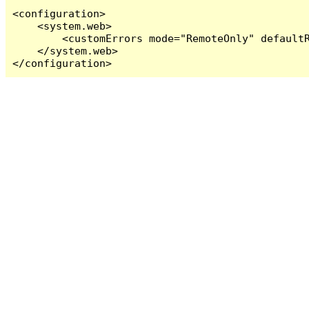
<configuration>

    <system.web>

        <customErrors mode="RemoteOnly" defaultR
    </system.web>

</configuration>