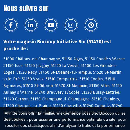
Nous suivre sur
Votre magasin Biocoop Initiative Bio (51470) est
proche de :
51000 Châlons-en-Champagne, 51150 Aigny, 51150 Condé s/Marne,
51150 Isse, 51150 Juvigny, 51520 La Veuve, 51400 Les Grandes-
Loges, 51520 Recy, 51460 St-Etienne-au-Temple, 51520 St-Martin
s/le-Pré, 51150 Vraux, 51510 Compertrix, 51510 Coolus, 51510
Fagnières, 51510 St-Gibrien, 51470 St-Memmie, 51150 Athis, 51150
Aulnay s/Marne, 51240 Breuvery s/Coole, 51320 Bussy-Lettrée,
51240 Cernon, 51150 Champigneul-Champagne, 51510 Cheniers,
51240 Cheppes-la-Prairie, 51150 Cherville, 51240 Coupetz, 51240
Ecury s/Coole, 51150 Jâlons, 51240 Mairy s/Marne, 51510
Afin de vous offrir la meilleure expérience possible, Biocoop utilise
Matougues
des cookies : pour assurer une performance optimale du site, pour
récolter des statistiques afin d'analyser le trafic et la performance