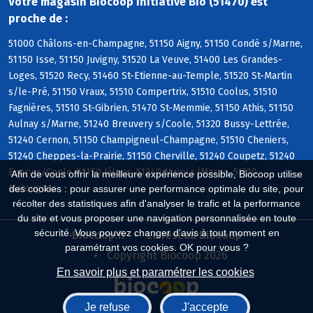
Votre magasin Biocoop Initiative Bio (51470) est
proche de :
51000 Châlons-en-Champagne, 51150 Aigny, 51150 Condé s/Marne,
51150 Isse, 51150 Juvigny, 51520 La Veuve, 51400 Les Grandes-
Loges, 51520 Recy, 51460 St-Etienne-au-Temple, 51520 St-Martin
s/le-Pré, 51150 Vraux, 51510 Compertrix, 51510 Coolus, 51510
Fagnières, 51510 St-Gibrien, 51470 St-Memmie, 51150 Athis, 51150
Aulnay s/Marne, 51240 Breuvery s/Coole, 51320 Bussy-Lettrée,
51240 Cernon, 51150 Champigneul-Champagne, 51510 Cheniers,
51240 Cheppes-la-Prairie, 51150 Cherville, 51240 Coupetz, 51240
Ecury s/Coole, 51150 Jâlons, 51240 Mairy s/Marne, 51510
Afin de vous offrir la meilleure expérience possible, Biocoop utilise
Matougues
des cookies : pour assurer une performance optimale du site, pour
récolter des statistiques afin d'analyser le trafic et la performance
du site et vous proposer une navigation personnalisée en toute
sécurité. Vous pouvez changer d'avis à tout moment en
Biocoop.fr
Le réseau Biocoop
paramétrant vos cookies. OK pour vous ?
Copyright Biocoop 2026
En savoir plus et paramétrer les cookies
Je refuse
J'accepte