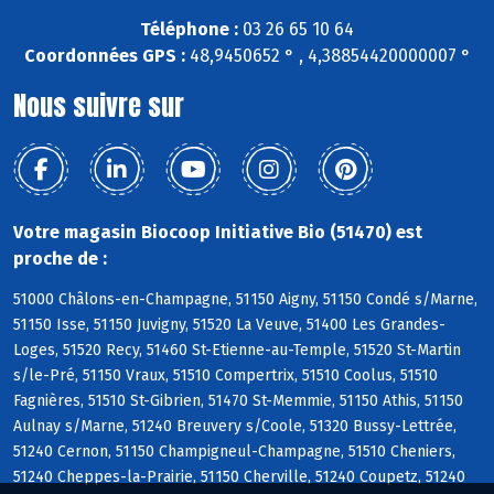
Téléphone :
03 26 65 10 64
Coordonnées GPS :
48,9450652 ° , 4,38854420000007 °
Nous suivre sur
Votre magasin Biocoop Initiative Bio (51470) est
proche de :
51000 Châlons-en-Champagne, 51150 Aigny, 51150 Condé s/Marne,
51150 Isse, 51150 Juvigny, 51520 La Veuve, 51400 Les Grandes-
Loges, 51520 Recy, 51460 St-Etienne-au-Temple, 51520 St-Martin
s/le-Pré, 51150 Vraux, 51510 Compertrix, 51510 Coolus, 51510
Fagnières, 51510 St-Gibrien, 51470 St-Memmie, 51150 Athis, 51150
Aulnay s/Marne, 51240 Breuvery s/Coole, 51320 Bussy-Lettrée,
51240 Cernon, 51150 Champigneul-Champagne, 51510 Cheniers,
51240 Cheppes-la-Prairie, 51150 Cherville, 51240 Coupetz, 51240