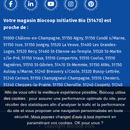
Votre magasin Biocoop Initiative Bio (51470) est
proche de :
51000 Châlons-en-Champagne, 51150 Aigny, 51150 Condé s/Marne,
51150 Isse, 51150 Juvigny, 51520 La Veuve, 51400 Les Grandes-
Loges, 51520 Recy, 51460 St-Etienne-au-Temple, 51520 St-Martin
s/le-Pré, 51150 Vraux, 51510 Compertrix, 51510 Coolus, 51510
Fagnières, 51510 St-Gibrien, 51470 St-Memmie, 51150 Athis, 51150
Aulnay s/Marne, 51240 Breuvery s/Coole, 51320 Bussy-Lettrée,
51240 Cernon, 51150 Champigneul-Champagne, 51510 Cheniers,
51240 Cheppes-la-Prairie, 51150 Cherville, 51240 Coupetz, 51240
Ecury s/Coole, 51150 Jâlons, 51240 Mairy s/Marne, 51510
Afin de vous offrir la meilleure expérience possible, Biocoop utilise
Matougues
des cookies : pour assurer une performance optimale du site, pour
récolter des statistiques afin d'analyser le trafic et la performance
du site et vous proposer une navigation personnalisée en toute
sécurité. Vous pouvez changer d'avis à tout moment en
Biocoop.fr
Le réseau Biocoop
paramétrant vos cookies. OK pour vous ?
Copyright Biocoop 2026