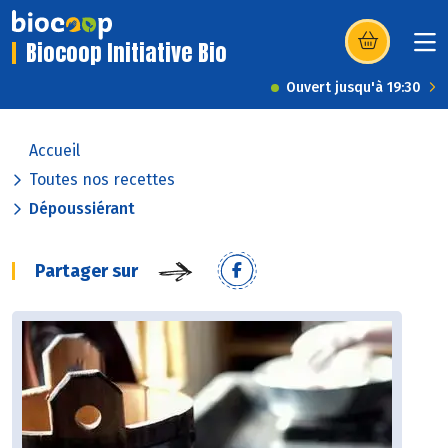
Biocoop Initiative Bio
(s’ouvre dans u
Ouvert jusqu'à 19:30
Accueil
Toutes nos recettes
Dépoussiérant
Partager sur