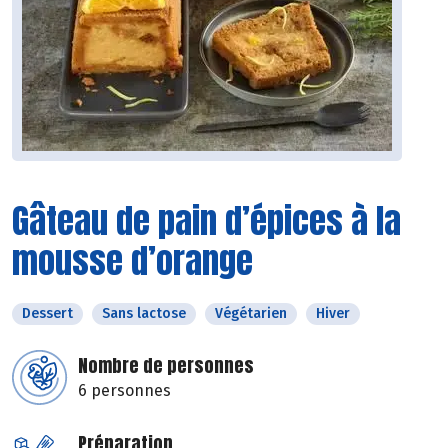
Gâteau de pain d’épices à la
mousse d’orange
Dessert
Sans lactose
Végétarien
Hiver
Nombre de personnes
6 personnes
Préparation