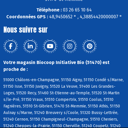
Téléphone :
03 26 65 10 64
Coordonnées GPS :
48,9450652 ° , 4,38854420000007 °
Nous suivre sur
Votre magasin Biocoop Initiative Bio (51470) est
proche de :
51000 Châlons-en-Champagne, 51150 Aigny, 51150 Condé s/Marne,
51150 Isse, 51150 Juvigny, 51520 La Veuve, 51400 Les Grandes-
Loges, 51520 Recy, 51460 St-Etienne-au-Temple, 51520 St-Martin
s/le-Pré, 51150 Vraux, 51510 Compertrix, 51510 Coolus, 51510
Fagnières, 51510 St-Gibrien, 51470 St-Memmie, 51150 Athis, 51150
Aulnay s/Marne, 51240 Breuvery s/Coole, 51320 Bussy-Lettrée,
51240 Cernon, 51150 Champigneul-Champagne, 51510 Cheniers,
51240 Cheppes-la-Prairie, 51150 Cherville, 51240 Coupetz, 51240