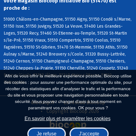
Votre magasin Biocoop Initiative Bio (51470) est
proche de :
51000 Châlons-en-Champagne, 51150 Aigny, 51150 Condé s/Marne,
51150 Isse, 51150 Juvigny, 51520 La Veuve, 51400 Les Grandes-
Loges, 51520 Recy, 51460 St-Etienne-au-Temple, 51520 St-Martin
s/le-Pré, 51150 Vraux, 51510 Compertrix, 51510 Coolus, 51510
Fagnières, 51510 St-Gibrien, 51470 St-Memmie, 51150 Athis, 51150
Aulnay s/Marne, 51240 Breuvery s/Coole, 51320 Bussy-Lettrée,
51240 Cernon, 51150 Champigneul-Champagne, 51510 Cheniers,
51240 Cheppes-la-Prairie, 51150 Cherville, 51240 Coupetz, 51240
Ecury s/Coole, 51150 Jâlons, 51240 Mairy s/Marne, 51510
Afin de vous offrir la meilleure expérience possible, Biocoop utilise
Matougues
des cookies : pour assurer une performance optimale du site, pour
récolter des statistiques afin d'analyser le trafic et la performance
du site et vous proposer une navigation personnalisée en toute
sécurité. Vous pouvez changer d'avis à tout moment en
Biocoop.fr
Le réseau Biocoop
paramétrant vos cookies. OK pour vous ?
Copyright Biocoop 2026
En savoir plus et paramétrer les cookies
Je refuse
J'accepte