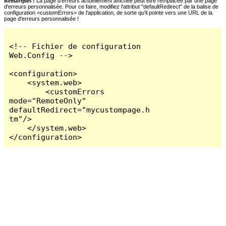
Remarques :
La page d'erreurs actuellement affichée peut être remplacée par une page
d'erreurs personnalisée. Pour ce faire, modifiez l'attribut "defaultRedirect" de la balise de
configuration <customErrors> de l'application, de sorte qu'il pointe vers une URL de la
page d'erreurs personnalisée !
<!-- Fichier de configuration 
Web.Config -->

<configuration>

    <system.web>

        <customErrors 
mode="RemoteOnly" 
defaultRedirect="mycustompage.h
tm"/>

    </system.web>

</configuration>