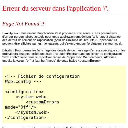
Erreur du serveur dans l'application '/'.
Page Not Found !!
Description :
Une erreur d'application s'est produite sur le serveur. Les paramètres
d'erreur personnalisés actuels pour cette application empêchent l'affichage à distance
des détails de l'erreur de l'application (pour des raisons de sécurité). Cependant, ils
peuvent être affichés par les navigateurs qui s'exécutent sur l'ordinateur serveur local.
Détails =
Pour permettre l'affichage des détails de ce message d'erreur spécifique sur les
ordinateurs distants, créez une balise <customErrors> dans un fichier de configuration
"web.config" situé dans le répertoire racine de l'application Web en cours. Attribuez
ensuite la valeur "off" à l'attribut "mode" de cette balise <customErrors>.
<!-- Fichier de configuration 
Web.Config -->

<configuration>

    <system.web>

        <customErrors 
mode="Off"/>

    </system.web>

</configuration>