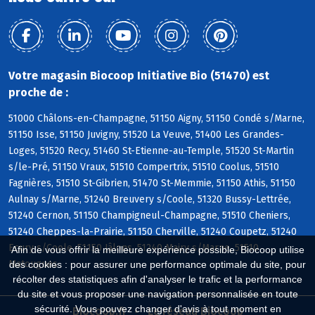
Votre magasin Biocoop Initiative Bio (51470) est
proche de :
51000 Châlons-en-Champagne, 51150 Aigny, 51150 Condé s/Marne,
51150 Isse, 51150 Juvigny, 51520 La Veuve, 51400 Les Grandes-
Loges, 51520 Recy, 51460 St-Etienne-au-Temple, 51520 St-Martin
s/le-Pré, 51150 Vraux, 51510 Compertrix, 51510 Coolus, 51510
Fagnières, 51510 St-Gibrien, 51470 St-Memmie, 51150 Athis, 51150
Aulnay s/Marne, 51240 Breuvery s/Coole, 51320 Bussy-Lettrée,
51240 Cernon, 51150 Champigneul-Champagne, 51510 Cheniers,
51240 Cheppes-la-Prairie, 51150 Cherville, 51240 Coupetz, 51240
Ecury s/Coole, 51150 Jâlons, 51240 Mairy s/Marne, 51510
Afin de vous offrir la meilleure expérience possible, Biocoop utilise
Matougues
des cookies : pour assurer une performance optimale du site, pour
récolter des statistiques afin d'analyser le trafic et la performance
du site et vous proposer une navigation personnalisée en toute
sécurité. Vous pouvez changer d'avis à tout moment en
Biocoop.fr
Le réseau Biocoop