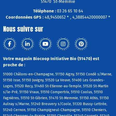
51470 St-Memmie
Téléphone :
03 26 65 10 64
Coordonnées GPS :
48,9450652 ° , 4,38854420000007 °
Nous suivre sur
Votre magasin Biocoop Initiative Bio (51470) est
proche de :
51000 Châlons-en-Champagne, 51150 Aigny, 51150 Condé s/Marne,
51150 Isse, 51150 Juvigny, 51520 La Veuve, 51400 Les Grandes-
Loges, 51520 Recy, 51460 St-Etienne-au-Temple, 51520 St-Martin
s/le-Pré, 51150 Vraux, 51510 Compertrix, 51510 Coolus, 51510
Fagnières, 51510 St-Gibrien, 51470 St-Memmie, 51150 Athis, 51150
Aulnay s/Marne, 51240 Breuvery s/Coole, 51320 Bussy-Lettrée,
51240 Cernon, 51150 Champigneul-Champagne, 51510 Cheniers,
51240 Cheppes-la-Prairie, 51150 Cherville, 51240 Coupetz, 51240