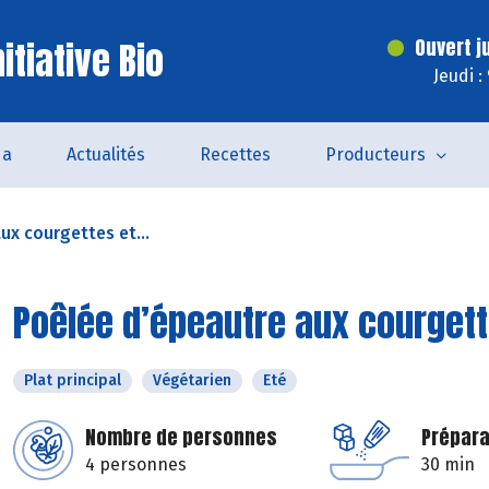
itiative Bio
Ouvert j
Jeudi :
da
Actualités
Recettes
Producteurs
ux courgettes et...
Poêlée d’épeautre aux courgett
Plat principal
Végétarien
Eté
Nombre de personnes
Prépara
4 personnes
30 min