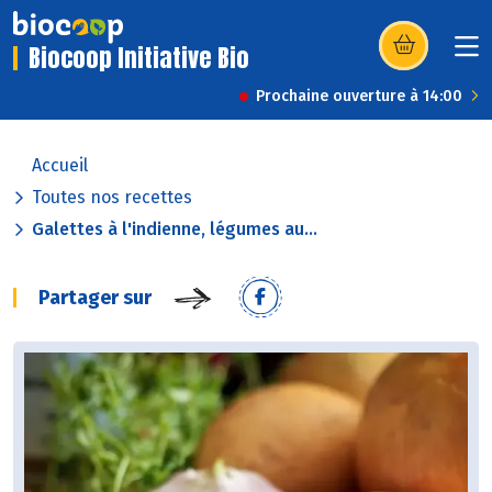
Biocoop Initiative Bio
(s’ouvre dans u
Prochaine ouverture à 14:00
Accueil
Toutes nos recettes
Galettes à l'indienne, légumes au...
Partager sur