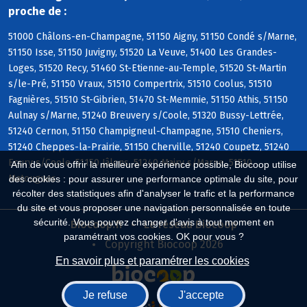
proche de :
51000 Châlons-en-Champagne, 51150 Aigny, 51150 Condé s/Marne,
51150 Isse, 51150 Juvigny, 51520 La Veuve, 51400 Les Grandes-
Loges, 51520 Recy, 51460 St-Etienne-au-Temple, 51520 St-Martin
s/le-Pré, 51150 Vraux, 51510 Compertrix, 51510 Coolus, 51510
Fagnières, 51510 St-Gibrien, 51470 St-Memmie, 51150 Athis, 51150
Aulnay s/Marne, 51240 Breuvery s/Coole, 51320 Bussy-Lettrée,
51240 Cernon, 51150 Champigneul-Champagne, 51510 Cheniers,
51240 Cheppes-la-Prairie, 51150 Cherville, 51240 Coupetz, 51240
Ecury s/Coole, 51150 Jâlons, 51240 Mairy s/Marne, 51510
Afin de vous offrir la meilleure expérience possible, Biocoop utilise
Matougues
des cookies : pour assurer une performance optimale du site, pour
récolter des statistiques afin d'analyser le trafic et la performance
du site et vous proposer une navigation personnalisée en toute
sécurité. Vous pouvez changer d'avis à tout moment en
Biocoop.fr
Le réseau Biocoop
paramétrant vos cookies. OK pour vous ?
Copyright Biocoop 2026
En savoir plus et paramétrer les cookies
Je refuse
J'accepte