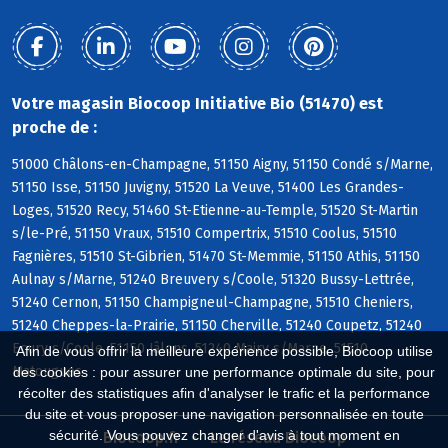
Votre magasin Biocoop Initiative Bio (51470) est
proche de :
51000 Châlons-en-Champagne, 51150 Aigny, 51150 Condé s/Marne,
51150 Isse, 51150 Juvigny, 51520 La Veuve, 51400 Les Grandes-
Loges, 51520 Recy, 51460 St-Etienne-au-Temple, 51520 St-Martin
s/le-Pré, 51150 Vraux, 51510 Compertrix, 51510 Coolus, 51510
Fagnières, 51510 St-Gibrien, 51470 St-Memmie, 51150 Athis, 51150
Aulnay s/Marne, 51240 Breuvery s/Coole, 51320 Bussy-Lettrée,
51240 Cernon, 51150 Champigneul-Champagne, 51510 Cheniers,
51240 Cheppes-la-Prairie, 51150 Cherville, 51240 Coupetz, 51240
Ecury s/Coole, 51150 Jâlons, 51240 Mairy s/Marne, 51510
Afin de vous offrir la meilleure expérience possible, Biocoop utilise
Matougues
des cookies : pour assurer une performance optimale du site, pour
récolter des statistiques afin d'analyser le trafic et la performance
du site et vous proposer une navigation personnalisée en toute
sécurité. Vous pouvez changer d'avis à tout moment en
Biocoop.fr
Le réseau Biocoop