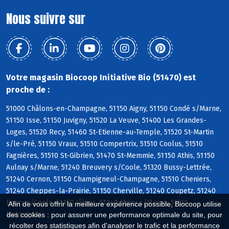
Nous suivre sur
Votre magasin Biocoop Initiative Bio (51470) est
proche de :
51000 Châlons-en-Champagne, 51150 Aigny, 51150 Condé s/Marne,
51150 Isse, 51150 Juvigny, 51520 La Veuve, 51400 Les Grandes-
Loges, 51520 Recy, 51460 St-Etienne-au-Temple, 51520 St-Martin
s/le-Pré, 51150 Vraux, 51510 Compertrix, 51510 Coolus, 51510
Fagnières, 51510 St-Gibrien, 51470 St-Memmie, 51150 Athis, 51150
Aulnay s/Marne, 51240 Breuvery s/Coole, 51320 Bussy-Lettrée,
51240 Cernon, 51150 Champigneul-Champagne, 51510 Cheniers,
51240 Cheppes-la-Prairie, 51150 Cherville, 51240 Coupetz, 51240
Ecury s/Coole, 51150 Jâlons, 51240 Mairy s/Marne, 51510
Afin de vous offrir la meilleure expérience possible, Biocoop utilise
Matougues
des cookies : pour assurer une performance optimale du site, pour
récolter des statistiques afin d'analyser le trafic et la performance