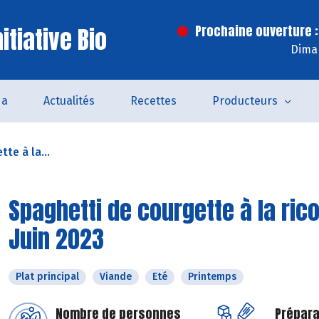
itiative Bio
Prochaine ouverture :
Dima
da
Actualités
Recettes
Producteurs
te à la...
Spaghetti de courgette à la ric
Juin 2023
Plat principal
Viande
Eté
Printemps
Nombre de personnes
Prépara