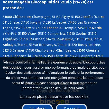
Votre magasin Biocoop Initiative Bio (51470) est
proche de :
51000 Châlons-en-Champagne, 51150 Aigny, 51150 Condé s/Marne,
51150 Isse, 51150 Juvigny, 51520 La Veuve, 51400 Les Grandes-
Loges, 51520 Recy, 51460 St-Etienne-au-Temple, 51520 St-Martin
s/le-Pré, 51150 Vraux, 51510 Compertrix, 51510 Coolus, 51510
Fagnières, 51510 St-Gibrien, 51470 St-Memmie, 51150 Athis, 51150
Aulnay s/Marne, 51240 Breuvery s/Coole, 51320 Bussy-Lettrée,
51240 Cernon, 51150 Champigneul-Champagne, 51510 Cheniers,
51240 Cheppes-la-Prairie, 51150 Cherville, 51240 Coupetz, 51240
Ecury s/Coole, 51150 Jâlons, 51240 Mairy s/Marne, 51510
Afin de vous offrir la meilleure expérience possible, Biocoop utilise
Matougues
des cookies : pour assurer une performance optimale du site, pour
récolter des statistiques afin d'analyser le trafic et la performance
du site et vous proposer une navigation personnalisée en toute
sécurité. Vous pouvez changer d'avis à tout moment en
Biocoop.fr
Le réseau Biocoop
paramétrant vos cookies. OK pour vous ?
Copyright Biocoop 2026
En savoir plus et paramétrer les cookies
Je refuse
J'accepte