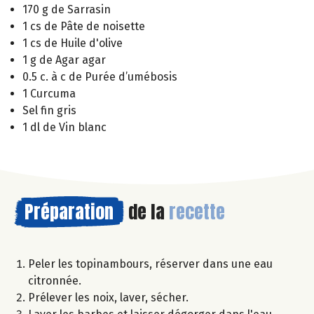
170 g de Sarrasin
1 cs de Pâte de noisette
1 cs de Huile d'olive
1 g de Agar agar
0.5 c. à c de Purée d’umébosis
1 Curcuma
Sel fin gris
1 dl de Vin blanc
Préparation
de la
recette
Peler les topinambours, réserver dans une eau
citronnée.
Prélever les noix, laver, sécher.