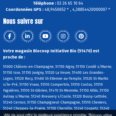
Téléphone :
03 26 65 10 64
Coordonnées GPS :
48,9450652 ° , 4,38854420000007 °
Nous suivre sur
Votre magasin Biocoop Initiative Bio (51470) est
proche de :
51000 Châlons-en-Champagne, 51150 Aigny, 51150 Condé s/Marne,
51150 Isse, 51150 Juvigny, 51520 La Veuve, 51400 Les Grandes-
Loges, 51520 Recy, 51460 St-Etienne-au-Temple, 51520 St-Martin
s/le-Pré, 51150 Vraux, 51510 Compertrix, 51510 Coolus, 51510
Fagnières, 51510 St-Gibrien, 51470 St-Memmie, 51150 Athis, 51150
Aulnay s/Marne, 51240 Breuvery s/Coole, 51320 Bussy-Lettrée,
51240 Cernon, 51150 Champigneul-Champagne, 51510 Cheniers,
51240 Cheppes-la-Prairie, 51150 Cherville, 51240 Coupetz, 51240
Ecury s/Coole, 51150 Jâlons, 51240 Mairy s/Marne, 51510
Afin de vous offrir la meilleure expérience possible, Biocoop utilise