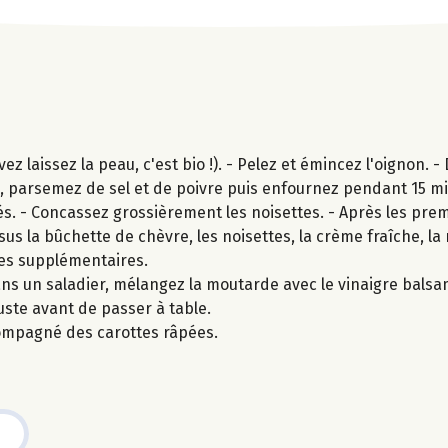
 laissez la peau, c'est bio !). - Pelez et émincez l'oignon. - 
ive, parsemez de sel et de poivre puis enfournez pendant 15 m
s. - Concassez grossièrement les noisettes. - Après les pre
essus la bûchette de chèvre, les noisettes, la crème fraîche, l
tes supplémentaires.
ns un saladier, mélangez la moutarde avec le vinaigre balsami
juste avant de passer à table.
ompagné des carottes râpées.