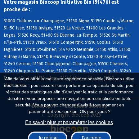
Votre magasin Biocoop Initiative Bio (51470) est
proche de :
51000 Châlons-en-Champagne, 51150 Aigny, 51150 Condé s/Marne,
51150 Isse, 51150 Juvigny, 51520 La Veuve, 51400 Les Grandes-
Loges, 51520 Recy, 51460 St-Etienne-au-Temple, 51520 St-Martin
s/le-Pré, 51150 Vraux, 51510 Compertrix, 51510 Coolus, 51510
Fagnières, 51510 St-Gibrien, 51470 St-Memmie, 51150 Athis, 51150
Aulnay s/Marne, 51240 Breuvery s/Coole, 51320 Bussy-Lettrée,
51240 Cernon, 51150 Champigneul-Champagne, 51510 Cheniers,
51240 Cheppes-la-Prairie, 51150 Cherville, 51240 Coupetz, 51240
Ecury s/Coole, 51150 Jâlons, 51240 Mairy s/Marne, 51510
Afin de vous offrir la meilleure expérience possible, Biocoop utilise
Matougues
des cookies : pour assurer une performance optimale du site, pour
récolter des statistiques afin d'analyser le trafic et la performance
du site et vous proposer une navigation personnalisée en toute
sécurité. Vous pouvez changer d'avis à tout moment en
Biocoop.fr
Le réseau Biocoop
paramétrant vos cookies. OK pour vous ?
Copyright Biocoop 2026
En savoir plus et paramétrer les cookies
Je refuse
J'accepte