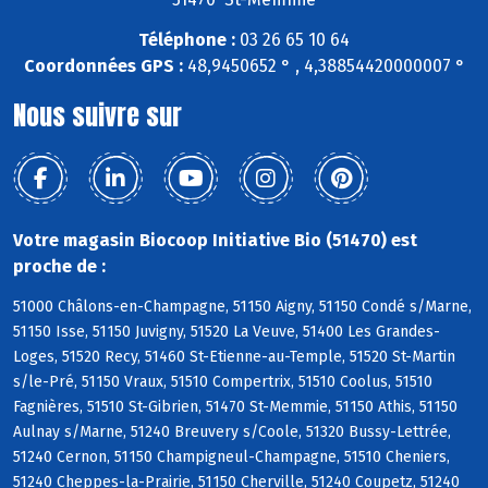
Téléphone :
03 26 65 10 64
Coordonnées GPS :
48,9450652 ° , 4,38854420000007 °
Nous suivre sur
Votre magasin Biocoop Initiative Bio (51470) est
proche de :
51000 Châlons-en-Champagne, 51150 Aigny, 51150 Condé s/Marne,
51150 Isse, 51150 Juvigny, 51520 La Veuve, 51400 Les Grandes-
Loges, 51520 Recy, 51460 St-Etienne-au-Temple, 51520 St-Martin
s/le-Pré, 51150 Vraux, 51510 Compertrix, 51510 Coolus, 51510
Fagnières, 51510 St-Gibrien, 51470 St-Memmie, 51150 Athis, 51150
Aulnay s/Marne, 51240 Breuvery s/Coole, 51320 Bussy-Lettrée,
51240 Cernon, 51150 Champigneul-Champagne, 51510 Cheniers,
51240 Cheppes-la-Prairie, 51150 Cherville, 51240 Coupetz, 51240