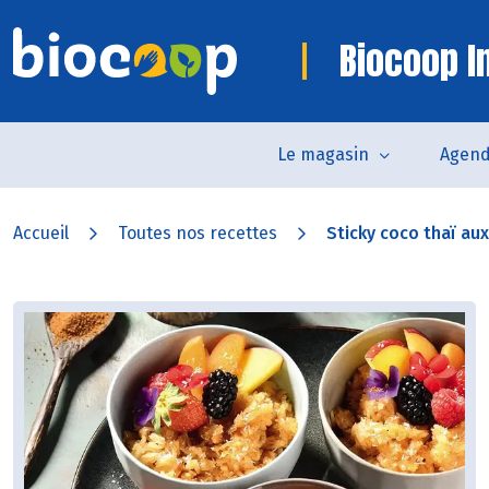
Biocoop In
Le magasin
Agen
Accueil
Toutes nos recettes
Sticky coco thaï aux 