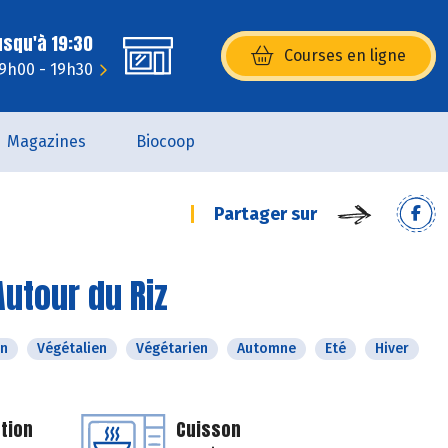
usqu'à 19:30
Courses en ligne
(s’ouvre dans une nouvelle fenêtr
 9h00 - 19h30
Magazines
Biocoop
Partager sur
Autour du Riz
n
Végétalien
Végétarien
Automne
Eté
Hiver
tion
Cuisson