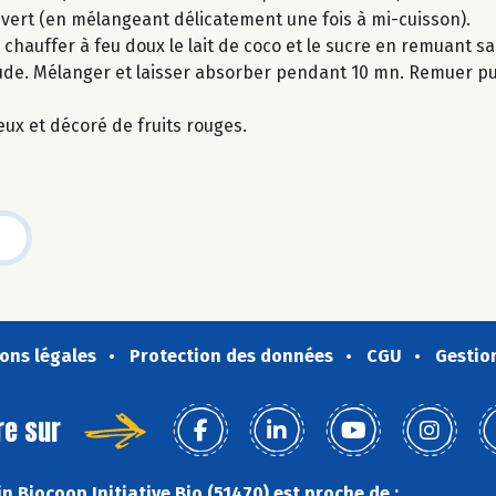
ouvert (en mélangeant délicatement une fois à mi-cuisson).
 chauffer à feu doux le lait de coco et le sucre en remuant san
haude. Mélanger et laisser absorber pendant 10 mn. Remuer pu
eux et décoré de fruits rouges.
ons légales
Protection des données
CGU
Gestio
re sur
 Biocoop Initiative Bio (51470) est proche de :