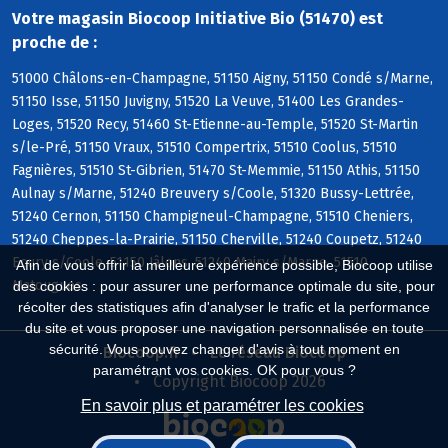
Votre magasin Biocoop Initiative Bio (51470) est
proche de :
51000 Châlons-en-Champagne, 51150 Aigny, 51150 Condé s/Marne,
51150 Isse, 51150 Juvigny, 51520 La Veuve, 51400 Les Grandes-
Loges, 51520 Recy, 51460 St-Etienne-au-Temple, 51520 St-Martin
s/le-Pré, 51150 Vraux, 51510 Compertrix, 51510 Coolus, 51510
Fagnières, 51510 St-Gibrien, 51470 St-Memmie, 51150 Athis, 51150
Aulnay s/Marne, 51240 Breuvery s/Coole, 51320 Bussy-Lettrée,
51240 Cernon, 51150 Champigneul-Champagne, 51510 Cheniers,
51240 Cheppes-la-Prairie, 51150 Cherville, 51240 Coupetz, 51240
Ecury s/Coole, 51150 Jâlons, 51240 Mairy s/Marne, 51510
Afin de vous offrir la meilleure expérience possible, Biocoop utilise
Matougues
des cookies : pour assurer une performance optimale du site, pour
récolter des statistiques afin d'analyser le trafic et la performance
du site et vous proposer une navigation personnalisée en toute
sécurité. Vous pouvez changer d'avis à tout moment en
Biocoop.fr
Le réseau Biocoop
paramétrant vos cookies. OK pour vous ?
Copyright Biocoop 2026
En savoir plus et paramétrer les cookies