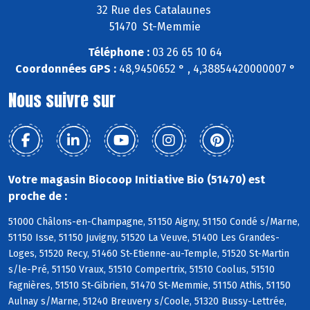
32 Rue des Catalaunes
51470 St-Memmie
Téléphone :
03 26 65 10 64
Coordonnées GPS :
48,9450652 ° , 4,38854420000007 °
Nous suivre sur
Votre magasin Biocoop Initiative Bio (51470) est
proche de :
51000 Châlons-en-Champagne, 51150 Aigny, 51150 Condé s/Marne,
51150 Isse, 51150 Juvigny, 51520 La Veuve, 51400 Les Grandes-
Loges, 51520 Recy, 51460 St-Etienne-au-Temple, 51520 St-Martin
s/le-Pré, 51150 Vraux, 51510 Compertrix, 51510 Coolus, 51510
Fagnières, 51510 St-Gibrien, 51470 St-Memmie, 51150 Athis, 51150
Aulnay s/Marne, 51240 Breuvery s/Coole, 51320 Bussy-Lettrée,