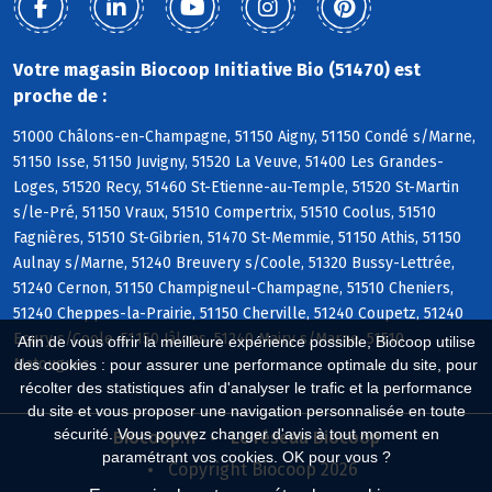
Votre magasin Biocoop Initiative Bio (51470) est
proche de :
51000 Châlons-en-Champagne, 51150 Aigny, 51150 Condé s/Marne,
51150 Isse, 51150 Juvigny, 51520 La Veuve, 51400 Les Grandes-
Loges, 51520 Recy, 51460 St-Etienne-au-Temple, 51520 St-Martin
s/le-Pré, 51150 Vraux, 51510 Compertrix, 51510 Coolus, 51510
Fagnières, 51510 St-Gibrien, 51470 St-Memmie, 51150 Athis, 51150
Aulnay s/Marne, 51240 Breuvery s/Coole, 51320 Bussy-Lettrée,
51240 Cernon, 51150 Champigneul-Champagne, 51510 Cheniers,
51240 Cheppes-la-Prairie, 51150 Cherville, 51240 Coupetz, 51240
Ecury s/Coole, 51150 Jâlons, 51240 Mairy s/Marne, 51510
Afin de vous offrir la meilleure expérience possible, Biocoop utilise
Matougues
des cookies : pour assurer une performance optimale du site, pour
récolter des statistiques afin d'analyser le trafic et la performance
du site et vous proposer une navigation personnalisée en toute
sécurité. Vous pouvez changer d'avis à tout moment en
Biocoop.fr
Le réseau Biocoop
paramétrant vos cookies. OK pour vous ?
Copyright Biocoop 2026